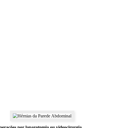
 e Hérnias com Videolaparoscopia
operações por laparotomia ou videocirurgia.