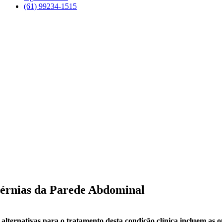
(61) 99234-1515
Cirurgia Geral – Especialista em Vesícula
Dr. Stenio Meirelles – CRM-DF: 5847 | RQE: 3292
érnias da Parede Abdominal
 alternativas para o tratamento desta condição clínica incluem as 